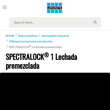
SEARCH
HOME
Sobre nosotros
Innovación e impacto
Últimas innovaciones y productos
®
SPECTRALOCK
1 Lechada premezclada
®
SPECTRALOCK
1 Lechada
premezclada