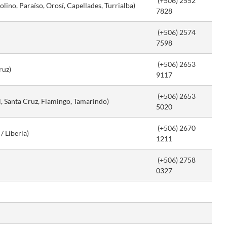
(+506) 2552
lino, Paraíso, Orosí, Capellades, Turrialba)
7828
(+506) 2574
7598
(+506) 2653
ruz)
9117
(+506) 2653
, Santa Cruz, Flamingo, Tamarindo)
5020
(+506) 2670
/ Liberia)
1211
(+506) 2758
0327