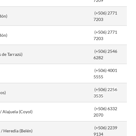
7209
(+506) 2771
edón)
7203
(+506) 2771
edón)
7203
(+506) 2546
 de Tarrazú)
6282
(+506) 4001
5555
(+506)
2256
cos)
3535
(+506) 6332
/ Alajuela (Coyol)
2070
(+506) 2239
 / Heredia (Belén)
9134