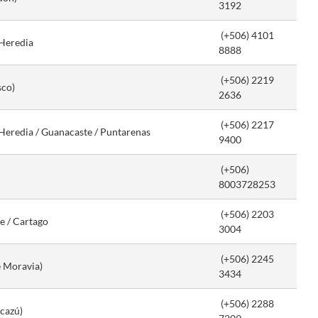
3192
(+506) 4101
 Heredia
8888
(+506) 2219
sco)
2636
(+506) 2217
/ Heredia / Guanacaste / Puntarenas
9400
(+506)
8003728253
(+506)
2203
e / Cartago
3004
(+506) 2245
e Moravia)
3434
(+506)
2288
scazú)