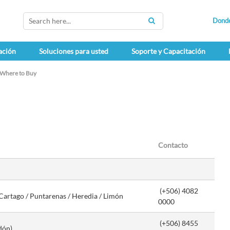
Dond
SEARCH
ación
Soluciones para usted
Soporte y Capacitación
Where to Buy
Contacto
(+506) 4082
/ Cartago / Puntarenas / Heredia / Limón
0000
(+506) 8455
edón)