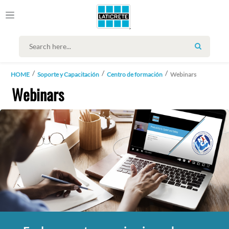
SEARCH
HOME
Soporte y Capacitación
Centro de formación
Webinars
Webinars