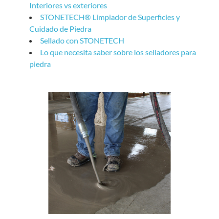
Interiores vs exteriores
STONETECH® Limpiador de Superficies y
Cuidado de Piedra
Sellado con STONETECH
Lo que necesita saber sobre los selladores para
piedra