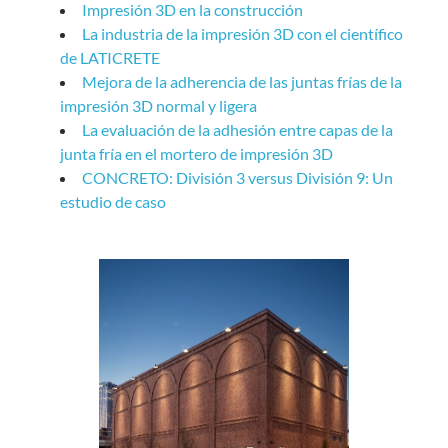
Impresión 3D en la construcción
La industria de la impresión 3D con el científico
de LATICRETE
Mejora de la adherencia de las juntas frías de la
impresión 3D normal y ligera
La evaluación de la adhesión entre capas de la
junta fría en el mortero de impresión 3D
CONCRETO: División 3 versus División 9: Un
estudio de caso