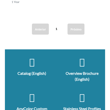
1 Year
1
Anterior
Próximo
Catalog (English)
Overview Brochure
(English)
AnyColor Custom
Stainless Steel Profiles