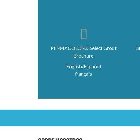
PERMACOLOR® Select Grout
S
Brochure
English/Español
français