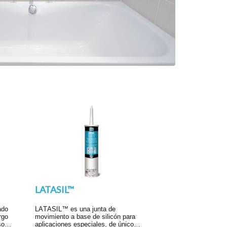
LATASIL™
ado
LATASIL™ es una junta de
rgo
movimiento a base de silicón para
sos
aplicaciones especiales, de único