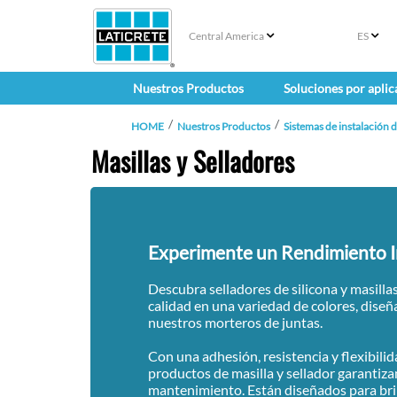
Central America
ES
Nuestros Productos
Soluciones por aplic
HOME
Nuestros Productos
Sistemas de instalación d
Masillas y Selladores
Experimente un Rendimiento I
Descubra selladores de silicona y masillas
calidad en una variedad de colores, dise
nuestros morteros de juntas.
Con una adhesión, resistencia y flexibili
productos de masilla y sellador garantiza
mantenimiento. Están diseñados para br