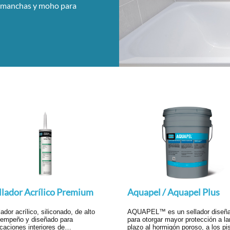
a manchas y moho para
llador Acrílico Premium
Aquapel / Aquapel Plus
lador acrílico, siliconado, de alto
AQUAPEL™ es un sellador diseñ
empeño y diseñado para
para otorgar mayor protección a la
icaciones interiores
de
plazo al hormigón poroso, a los pi