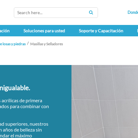
Dond
SEARCH
ación
Soluciones para usted
Soporte y Capacitación
e losas y piedras
Masillas y Selladores
nigualable.
 acrílicas de primera
ñados para combinar con
dad superiores, nuestros
n años de belleza sin
indar el máximo