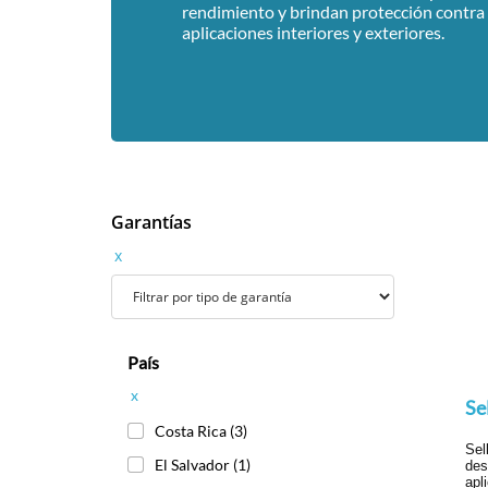
rendimiento y brindan protección contr
aplicaciones interiores y exteriores.
Garantías
x
País
x
Se
Costa Rica
(3)
Sel
El Salvador
(1)
des
apl