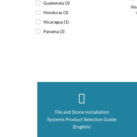
Guatemala
(3)
rev
Wa
par
Honduras
(3)
sel
1
Nicaragua
(1)
Panama
(3)
Tile and Stone Installation
Systems Product Selection Guide
(English)