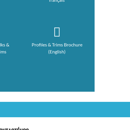
lks &
Profiles & Trims Brochure
rims
(English)