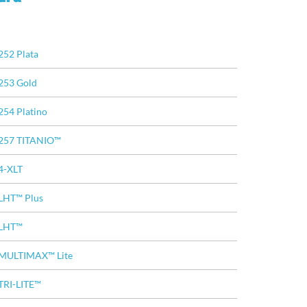
252 Plata
253 Gold
254 Platino
257 TITANIO™
4-XLT
LHT™ Plus
LHT™
MULTIMAX™ Lite
TRI-LITE™