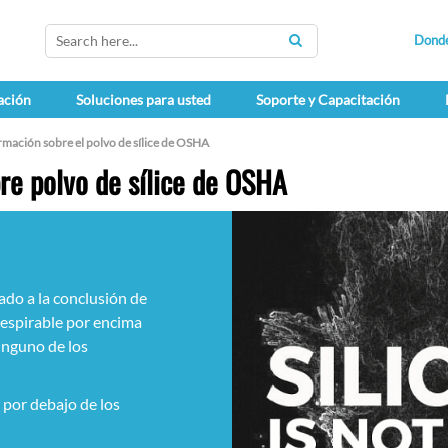
Dond
SEARCH
ación
Soluciones para usted
Soporte y Capacitación
rmación sobre el polvo de sílice de OSHA
re polvo de sílice de OSHA
ado a la conclusión de
 respirable por encima
inguno de los
 por debajo de los