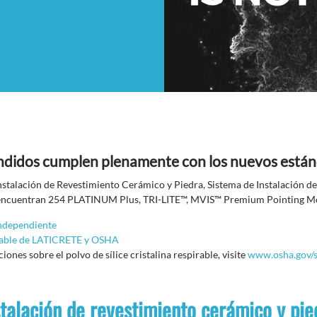
didos cumplen plenamente con los nuevos estánd
nstalación de Revestimiento Cerámico y Piedra, Sistema de Instalación d
se encuentran 254 PLATINUM Plus, TRI-LITE™, MVIS™ Premium Pointing M
independiente
irable de LATICRETE y OSHA
nes sobre el polvo de sílice cristalina respirable, visite
www.osha.gov/s
stalación de revestimiento cerámico y pie