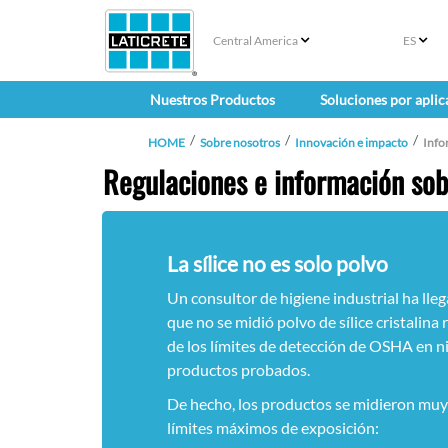
Central America
ES
Nuestros Productos
Soluciones por aplic
HOME
Sobre nosotros
Innovación e impacto
Info
Regulaciones e información sob
La sílice no es solo polvo
Un consultor de higiene industrial ha lleg
que no se midió polvo de sílice cristalina
de los límites de detección de OSHA en n
productos probados.
De hecho, los productos se midieron muy
límites máximos de exposición: