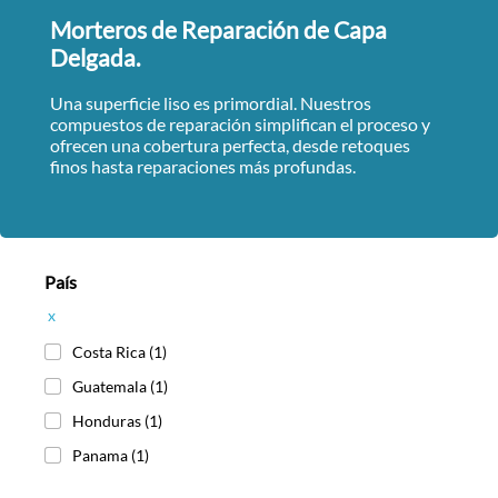
Morteros de Reparación de Capa
Delgada.
Una superficie liso es primordial. Nuestros
compuestos de reparación simplifican el proceso y
ofrecen una cobertura perfecta, desde retoques
finos hasta reparaciones más profundas.
País
x
Costa Rica
(1)
Guatemala
(1)
Honduras
(1)
Panama
(1)