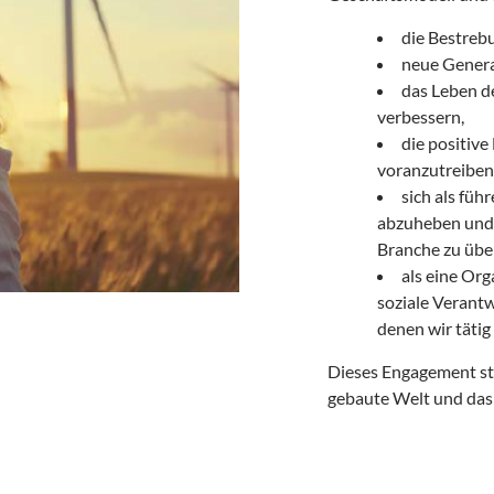
die Bestrebu
neue Genera
das Leben d
verbessern,
die positive
voranzutreiben
sich als fü
abzuheben und g
Branche zu üb
als eine Org
soziale Verant
denen wir tätig
Dieses Engagement ste
gebaute Welt und das 