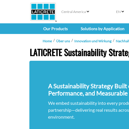
Central America
EN
Our Products
Solutions by Application
Home
Über uns
Innovation und Wirkung
Nachhalt
LATICRETE Sustainability Strate
A Sustainability Strategy Built
Performance, and Measurable
We embed sustainability into every produ
partnership—delivering real results acros
environment.