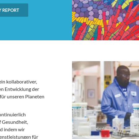
Y REPORT
in kollaborativer,
en Entwicklung der
 für unseren Planeten
ontinuierlich
f Gesundheit,
nd indem wir
enstleistungen für