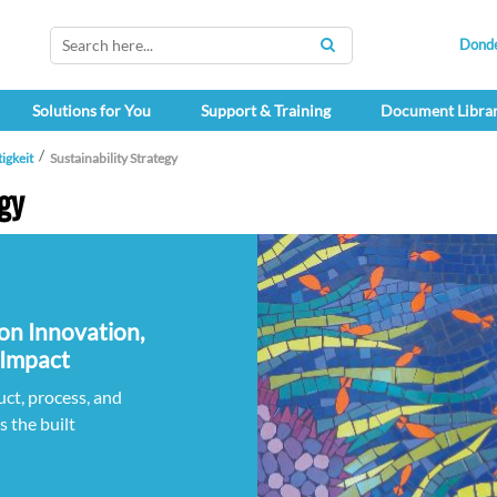
Dond
SEARCH
Solutions for You
Support & Training
Document Libra
igkeit
Sustainability Strategy
gy
 on Innovation,
 Impact
ct, process, and
s the built