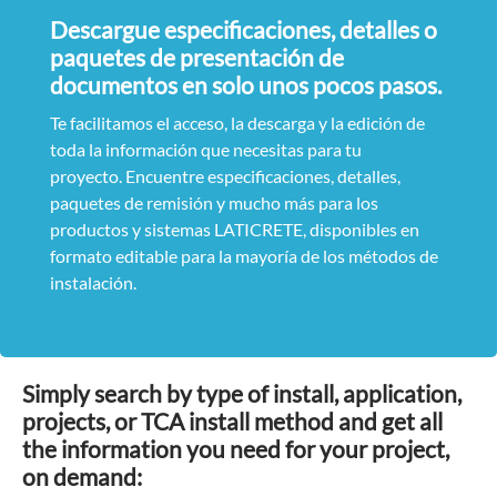
Descargue especificaciones, detalles o
paquetes de presentación de
documentos en solo unos pocos pasos.
Te facilitamos el acceso, la descarga y la edición de
toda la información que necesitas para tu
proyecto. Encuentre especificaciones, detalles,
paquetes de remisión y mucho más para los
productos y sistemas LATICRETE, disponibles en
formato editable para la mayoría de los métodos de
instalación.
Simply search by type of install, application,
projects, or TCA install method and get all
the information you need for your project,
on demand: