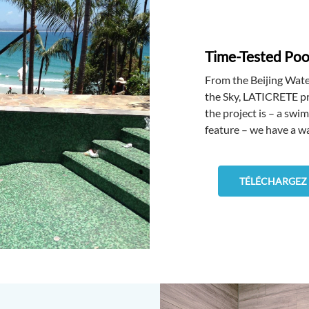
Time-Tested Pool
From the Beijing Wate
the Sky, LATICRETE pr
the project is – a swi
feature – we have a wa
TÉLÉCHARGEZ 