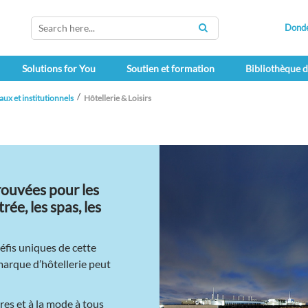
Dond
SEARCH
Solutions for You
Soutien et formation
Bibliothèque 
x et institutionnels
Hôtellerie & Loisirs
rouvées pour les
rée, les spas, les
fis uniques de cette
 marque d’hôtellerie peut
res et à la mode à tous