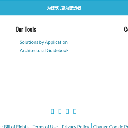
为建筑 ,更为建造者
Our Tools
C
Solutions by Application
Architectural Guidebook
 Bill of Rights
Terms of Use
Privacy Policy
Change Cookie Pr