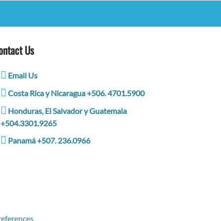
ontact Us
Email Us
Costa Rica y Nicaragua +506. 4701.5900
Honduras, El Salvador y Guatemala
+504.3301.9265
Panamá +507. 236.0966
eferences